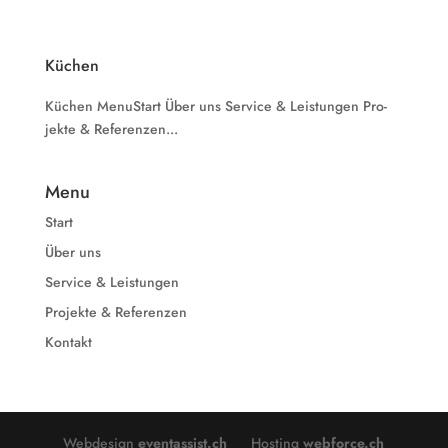
Küchen
Küchen MenuStart Über uns Ser­vice & Leistungen Pro­
jek­te & Referenzen...
Menu
Start
Über uns
Service & Leistungen
Projekte & Referenzen
Kontakt
Webdesign
eventassist.ch
Hosting
webforce.ch